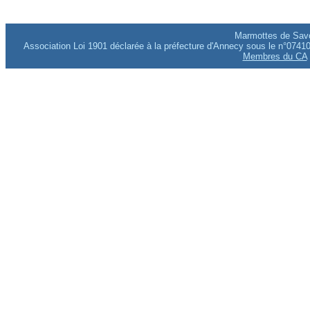
Marmottes de Savo
Association Loi 1901 déclarée à la préfecture d'Annecy sous le n°0741
Membres du CA