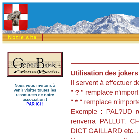
Notre site
Utilisation des jokers 
Il servent à effectuer
Nous vous invitons à
venir visiter toutes les
"
?
" remplace n'importe
ressources de notre
association !
"
*
" remplace n'importe
PAR ICI !
Exemple : PAL?UD r
renverra PALLUT, 
DICT GAILLARD etc...