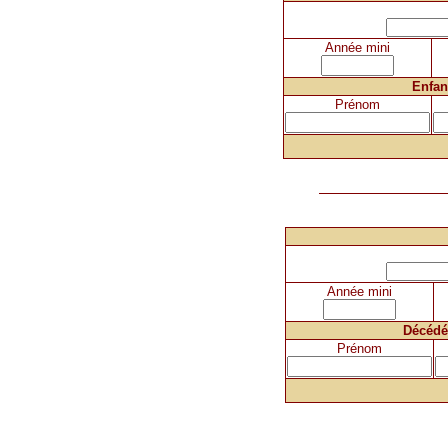
Année mini
Enfan
Prénom
Année mini
Décédé
Prénom