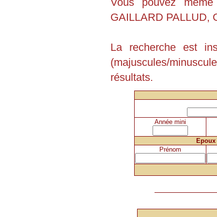
Vous pouvez même e
GAILLARD PALLUD, G
La recherche est in
(majuscules/minuscu
résultats.
Année mini
Epoux
Prénom