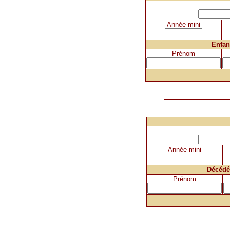
Année mini
Enfan
Prénom
Année mini
Décédé
Prénom