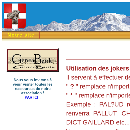
Notre site
Utilisation des jokers 
Il servent à effectuer
Nous vous invitons à
venir visiter toutes les
"
?
" remplace n'importe
ressources de notre
association !
"
*
" remplace n'importe
PAR ICI !
Exemple : PAL?UD r
renverra PALLUT, 
DICT GAILLARD etc...