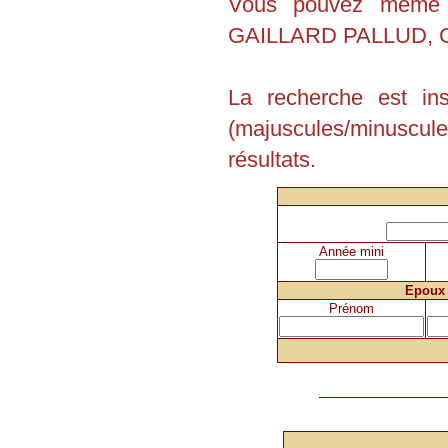
Vous pouvez même e
GAILLARD PALLUD, G
La recherche est in
(majuscules/minuscu
résultats.
Année mini
Epoux
Prénom