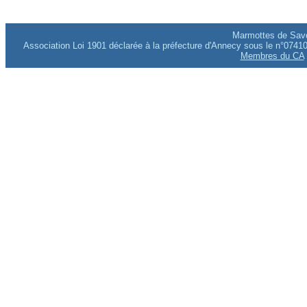
Marmottes de Savo
Association Loi 1901 déclarée à la préfecture d'Annecy sous le n°0741
Membres du CA