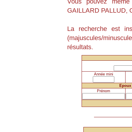
Vous pouvez même e
GAILLARD PALLUD, G
La recherche est in
(majuscules/minuscu
résultats.
Année mini
Epoux
Prénom