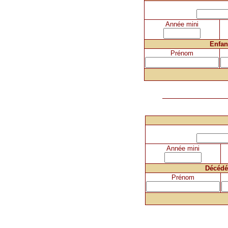
Année mini
Enfan
Prénom
Année mini
Décédé
Prénom