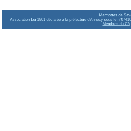
Marmottes de Savo
Association Loi 1901 déclarée à la préfecture d'Annecy sous le n°0741
Membres du CA