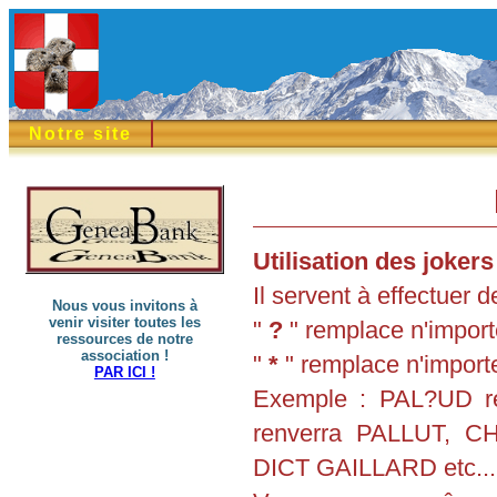
Notre site
Utilisation des jokers 
Il servent à effectuer
Nous vous invitons à
venir visiter toutes les
"
?
" remplace n'importe
ressources de notre
association !
"
*
" remplace n'importe
PAR ICI !
Exemple : PAL?UD r
renverra PALLUT, 
DICT GAILLARD etc...