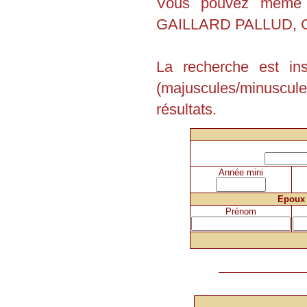
Vous pouvez même e
GAILLARD PALLUD, G
La recherche est in
(majuscules/minuscu
résultats.
Année mini
Epoux
Prénom