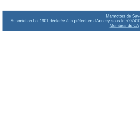
Marmottes de Savo
Association Loi 1901 déclarée à la préfecture d'Annecy sous le n°0741
Membres du CA