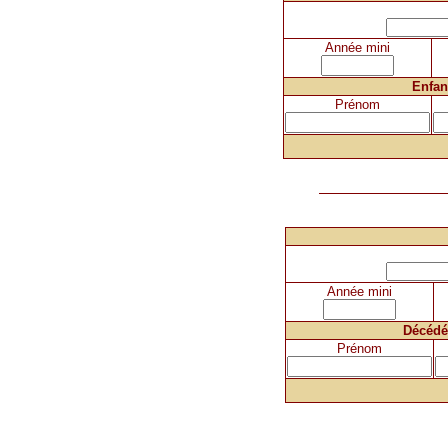
Année mini
Enfan
Prénom
Année mini
Décédé
Prénom