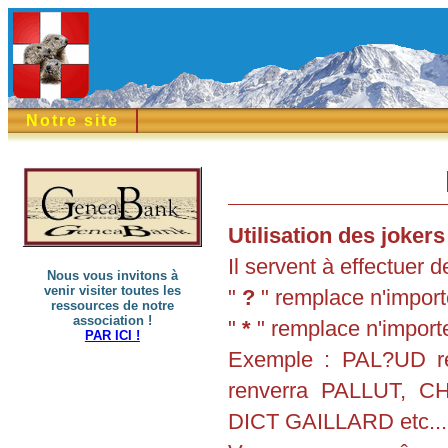
Notre site
Utilisation des jokers 
Il servent à effectuer
Nous vous invitons à
venir visiter toutes les
"
?
" remplace n'importe
ressources de notre
association !
"
*
" remplace n'importe
PAR ICI !
Exemple : PAL?UD r
renverra PALLUT, 
DICT GAILLARD etc...