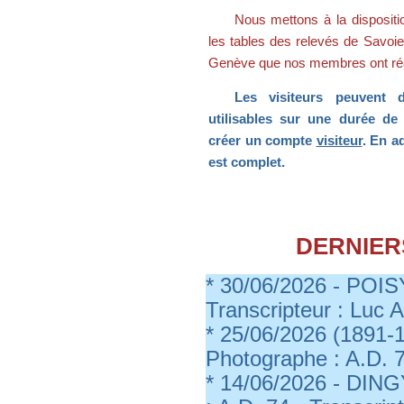
Entrée gratuite
---
Nous mettons à la dispositi
Les Marmottes de Savoie
les tables des relevés de Savoi
seront présentes
Genève que nos membres ont réa
les 5 et 6 septembre 2026 au
20ème anniversaire de G2HJ
à Prémanon
Les visiteurs peuvent 
le 14 novembre 2026 au Forum
utilisables sur une durée de 
Géné@2026
Des racines pour créer l’avenir
créer un compte
visiteur
. En a
organisé à Pierrefitte-sur-Seine
est complet.
par l'association Les Jeunes et
la généalogie
---
Conférence aux Archives
départementales de Haute-
Savoie
DERNIER
par Madame Hélène Maurin,
directrice des ADHS,
le vendredi 25 septembre 2026
* 30/06/2026 - POISY
à 18h30 :
Intelligence artificielle et
Transcripteur : Lu
Archives :
1ères pistes"
* 25/06/2026 (1891
---
Photographe : A.D. 
Assemblée générale
* 14/06/2026 - DING
à Cran-Gevrier
le samedi 26 septembre 2026