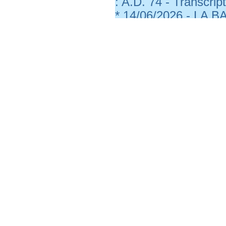
: A.D. 74 - Transcr
* 14/06/2026 - LA B
A.D. 74 - Transcrip
* 14/06/2026 - THO
: Philippe GAILLEPA
* 14/06/2026 - POISY
Transcripteur : Lu
* 14/06/2026 - THO
Photographe : Mauri
* 14/06/2026 - HAU
ASSOUS - Transcrip
* 14/06/2026 - THO
: A.D. 74 - Transcr
* 14/06/2026 - HAUT
Luc ASSOUS - Trans
* 14/06/2026 - DING
: A.D. 74 - Transcr