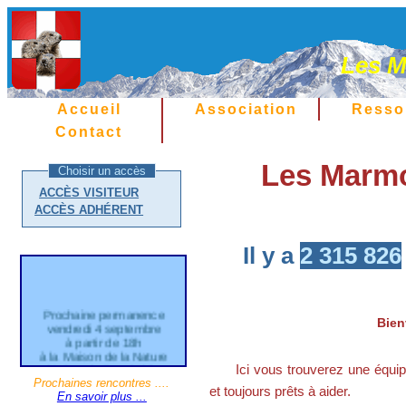
Les M
Accueil
Association
Resso
Contact
Les Marmo
Choisir un accès
ACCÈS VISITEUR
ACCÈS ADHÉRENT
Il y a
2 315 826
Prochaine permanence
Bien
vendredi 4 septembre
à partir de 18h
à la Maison de la Nature
21 Grande Rue d'Aléry
Ici vous trouverez une équi
Cran Gevrier
Prochaines rencontres ....
et toujours prêts à aider.
En savoir plus ...