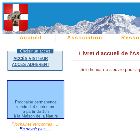
Accueil
Association
Resso
Choisir un accès
Livret d'accueil de l'
ACCÈS VISITEUR
ACCÈS ADHÉRENT
Si le fichier ne s'ouvre pas cl
Prochaine permanence
vendredi 4 septembre
à partir de 18h
à la Maison de la Nature
21 Grande Rue d'Aléry
Prochaines rencontres ....
Cran Gevrier
En savoir plus ...
Entrée gratuite
---