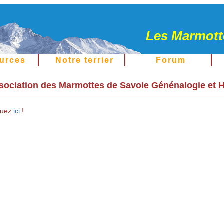
Les Marmotte
urces
Notre terrier
Forum
Association des Marmottes de Savoie Génénalogie et H
iquez
ici
!