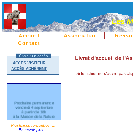
Les M
Accueil
Association
Resso
Contact
Choisir un accès
Livret d'accueil de l'
ACCÈS VISITEUR
ACCÈS ADHÉRENT
Si le fichier ne s'ouvre pas cl
Prochaine permanence
vendredi 4 septembre
à partir de 18h
à la Maison de la Nature
21 Grande Rue d'Aléry
Cran Gevrier
Prochaines rencontres ....
En savoir plus ...