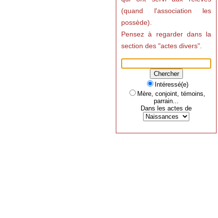
Entrée gratuite
---
(quand l'association les
Les Marmottes de Savoie
possède).
seront présentes
Pensez à regarder dans la
les 5 et 6 septembre 2026 au
20ème anniversaire de G2HJ
section des "actes divers".
à Prémanon
le 14 novembre 2026 au Forum
Géné@2026
Des racines pour créer l’avenir
organisé à Pierrefitte-sur-Seine
Intéressé(e)
par l'association Les Jeunes et
Mère, conjoint, témoins,
la généalogie
---
parrain...
Dans les actes de
Conférence aux Archives
départementales de Haute-
Savoie
par Madame Hélène Maurin,
directrice des ADHS,
le vendredi 25 septembre 2026
à 18h30 :
Intelligence artificielle et
Archives :
1ères pistes"
---
Assemblée générale
à Cran-Gevrier
le samedi 26 septembre 2026