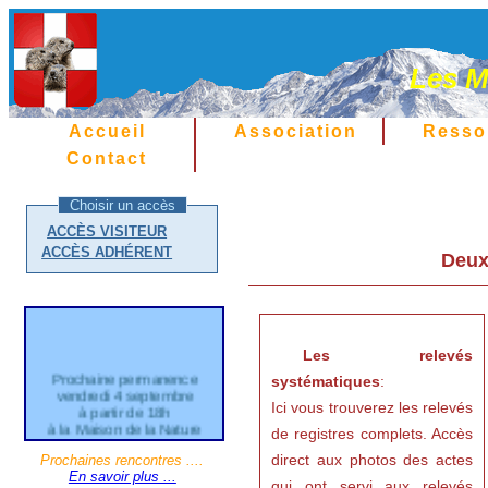
Les M
Accueil
Association
Resso
Contact
Choisir un accès
ACCÈS VISITEUR
ACCÈS ADHÉRENT
Deux
Les relevés
Prochaine permanence
systématiques
:
vendredi 4 septembre
Ici vous trouverez les relevés
à partir de 18h
à la Maison de la Nature
de registres complets. Accès
21 Grande Rue d'Aléry
Cran Gevrier
direct aux photos des actes
Prochaines rencontres ....
En savoir plus ...
qui ont servi aux relevés