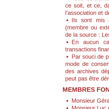
ce soit, et ce, d
l'association et 
Ils sont mis 
(membre ou extér
de la source : L
En aucun cas
transactions finan
Par souci de p
mode de conserva
des archives dé
peut pas être dé
MEMBRES FON
Monsieur Gé
Monsieur Lu