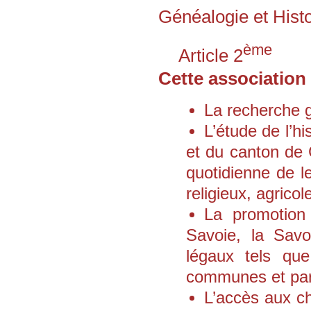
seront présentes
Généalogie et Histo
les 5 et 6 septembre 2026 au
20ème anniversaire de G2HJ
ème
à Prémanon
Article 2
le 14 novembre 2026 au Forum
Géné@2026
Cette association 
Des racines pour créer l’avenir
organisé à Pierrefitte-sur-Seine
par l'association Les Jeunes et
La recherche g
la généalogie
---
L’étude de l’h
Conférence aux Archives
départementales de Haute-
et du canton de G
Savoie
par Madame Hélène Maurin,
quotidienne de le
directrice des ADHS,
le vendredi 25 septembre 2026
religieux, agricole
à 18h30 :
Intelligence artificielle et
La promotion 
Archives :
1ères pistes"
Savoie, la Sav
---
légaux tels qu
Assemblée générale
à Cran-Gevrier
communes et par
le samedi 26 septembre 2026
L’accès aux c