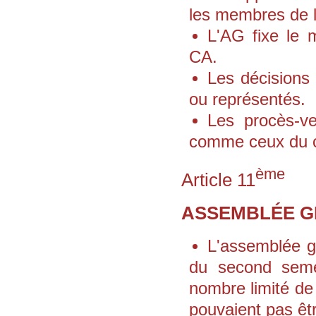
les membres de l
L'AG fixe le 
CA.
Les décisions
ou représentés.
Les procès-ve
comme ceux du co
ème
Article 11
ASSEMBLÉE G
L'assemblée g
du second seme
nombre limité de
pouvaient pas êt