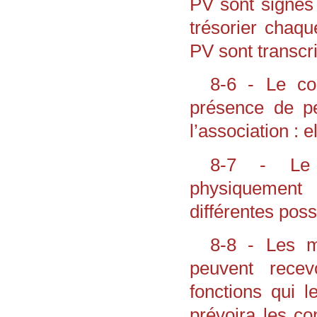
PV sont signés 
trésorier chaque
PV sont transcri
8-6 - Le con
présence de pe
l’association : e
8-7 - Le c
physiquement o
différentes possi
8-8 - Les m
peuvent recev
fonctions qui l
prévoira les c