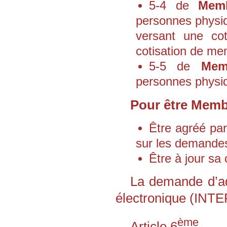
5-4 de
Memb
personnes physiqu
versant une cot
cotisation de mem
5-5 de
Mem
personnes physiqu
Pour être Membre
Être agréé pa
sur les demandes
Être à jour sa 
La demande d’adm
électronique (INT
ème
Article 6