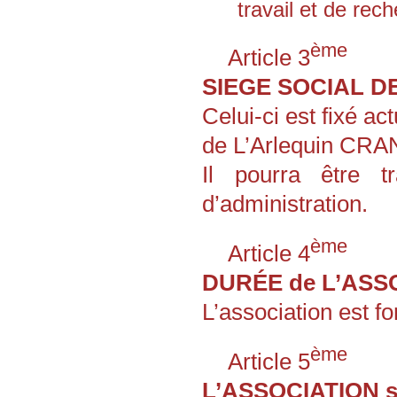
travail et de re
ème
Article 3
SIEGE SOCIAL DE
Celui-ci est fixé 
de L’Arlequin CR
Il pourra être t
d’administration.
ème
Article 4
DURÉE de L’ASSO
L’association est f
ème
Article 5
L’ASSOCIATION s