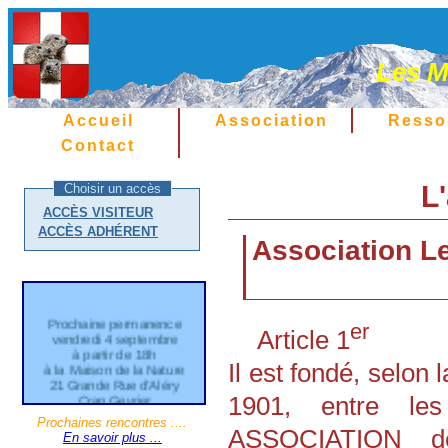
Les M
Accueil
Association
Resso
Contact
L
Choisir un accès
ACCÈS VISITEUR
ACCÈS ADHÉRENT
Association L
Prochaine permanence
vendredi 4 septembre
er
Article 1
à partir de 18h
à la Maison de la Nature
Il est fondé, selon 
21 Grande Rue d'Aléry
Cran Gevrier
1901, entre le
Entrée gratuite
Prochaines rencontres ....
---
ASSOCIATION d
En savoir plus ...
Les Marmottes de Savoie