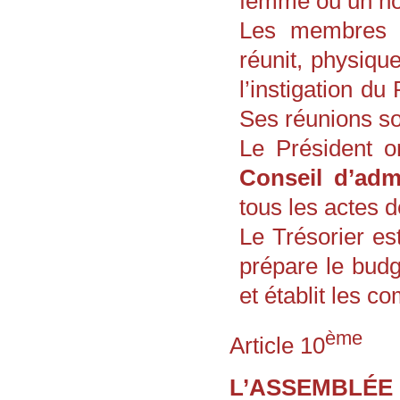
femme ou un h
Les membres d
réunit, physique
l’instigation d
Ses réunions so
Le Président 
Conseil d’admi
tous les actes de
Le Trésorier est
prépare le budg
et établit les c
ème
Article 10
L’ASSEMBLÉE