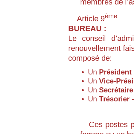
membres de l’as
ème
Article 9
BUREAU :
Le conseil d’admi
renouvellement fai
composé de:
Un
Président
Un
Vice-Prés
Un
Secrétaire
Un
Trésorier
-
Ces postes p