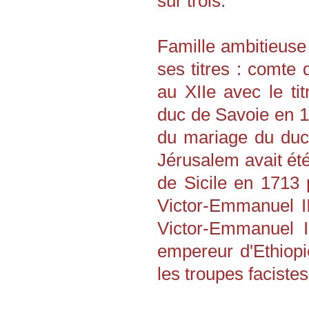
sur trois.
---
Les Marmottes de Savoie
seront présentes
Famille ambitieuse
les 5 et 6 septembre 2026 au
20ème anniversaire de G2HJ
ses titres : comte
à Prémanon
le 14 novembre 2026 au Forum
au XIIe avec le tit
Géné@2026
Des racines pour créer l’avenir
organisé à Pierrefitte-sur-Seine
duc de Savoie en 1
par l'association Les Jeunes et
la généalogie
---
du mariage du duc
Conférence aux Archives
Jérusalem avait été
départementales de Haute-
Savoie
de Sicile en 1713 
par Madame Hélène Maurin,
directrice des ADHS,
Victor-Emmanuel II 
le vendredi 25 septembre 2026
à 18h30 :
Intelligence artificielle et
Victor-Emmanuel I
Archives :
1ères pistes"
empereur d'Ethiop
---
les troupes facistes
Assemblée générale
à Cran-Gevrier
le samedi 26 septembre 2026