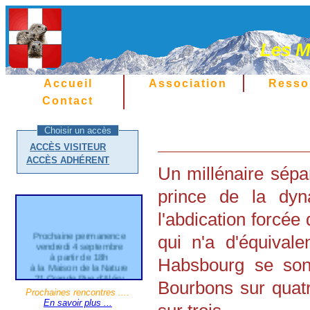
Les M
Accueil
Association
Resso
Contact
Choisir un accès
ACCÈS VISITEUR
ACCÈS ADHÉRENT
Un millénaire sépa
prince de la dy
l'abdication forcée 
Prochaine permanence
qui n'a d'équival
vendredi 4 septembre
à partir de 18h
Habsbourg se sont
à la Maison de la Nature
21 Grande Rue d'Aléry
Bourbons sur quat
Cran Gevrier
Prochaines rencontres ....
En savoir plus ...
Entrée gratuite