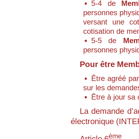
5-4 de
Memb
personnes physiqu
versant une cot
cotisation de mem
5-5 de
Mem
personnes physiqu
Pour être Membre
Être agréé pa
sur les demandes
Être à jour sa 
La demande d’adm
électronique (INT
ème
Article 6