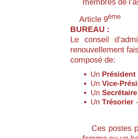
membres de l’as
ème
Article 9
BUREAU :
Le conseil d’admi
renouvellement fai
composé de:
Un
Président
Un
Vice-Prés
Un
Secrétaire
Un
Trésorier
-
Ces postes p