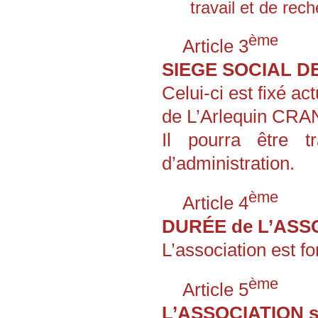
travail et de re
ème
Article 3
SIEGE SOCIAL DE
Celui-ci est fixé 
de L’Arlequin CR
Il pourra être t
d’administration.
ème
Article 4
DURÉE de L’ASSO
L’association est f
ème
Article 5
L’ASSOCIATION s