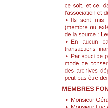
ce soit, et ce, d
l'association et 
Ils sont mis 
(membre ou extér
de la source : L
En aucun cas
transactions finan
Par souci de p
mode de conserva
des archives dé
peut pas être dé
MEMBRES FON
Monsieur Gé
Monsieur Lu