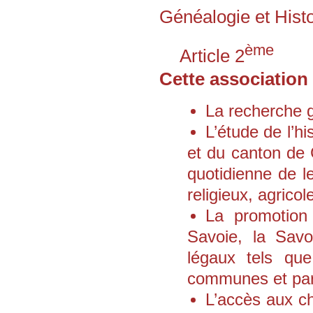
seront présentes
Généalogie et Histo
les 5 et 6 septembre 2026 au
20ème anniversaire de G2HJ
ème
à Prémanon
Article 2
le 14 novembre 2026 au Forum
Géné@2026
Cette association 
Des racines pour créer l’avenir
organisé à Pierrefitte-sur-Seine
par l'association Les Jeunes et
La recherche g
la généalogie
---
L’étude de l’h
Conférence aux Archives
départementales de Haute-
et du canton de G
Savoie
par Madame Hélène Maurin,
quotidienne de le
directrice des ADHS,
le vendredi 25 septembre 2026
religieux, agricole
à 18h30 :
Intelligence artificielle et
La promotion 
Archives :
1ères pistes"
Savoie, la Sav
---
légaux tels qu
Assemblée générale
à Cran-Gevrier
communes et par
le samedi 26 septembre 2026
L’accès aux c