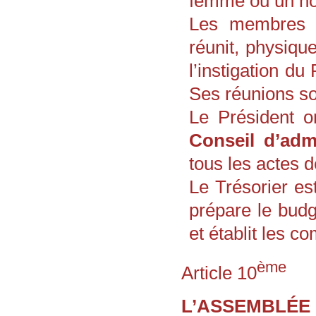
femme ou un h
Les membres d
réunit, physique
l’instigation d
Ses réunions so
Le Président 
Conseil d’admi
tous les actes de
Le Trésorier est
prépare le budg
et établit les c
ème
Article 10
L’ASSEMBLÉE