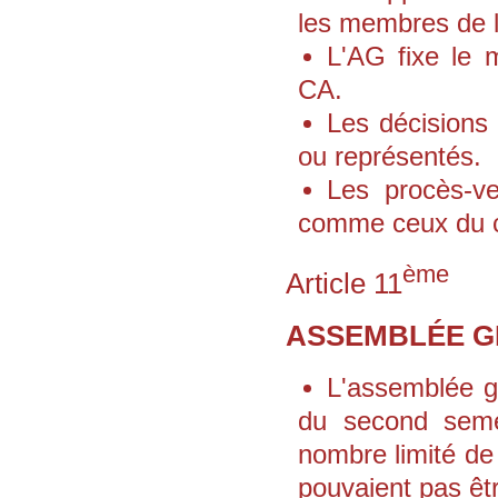
les membres de l
L'AG fixe le 
CA.
Les décisions
ou représentés.
Les procès-ve
comme ceux du co
ème
Article 11
ASSEMBLÉE G
L'assemblée g
du second seme
nombre limité de
pouvaient pas êt