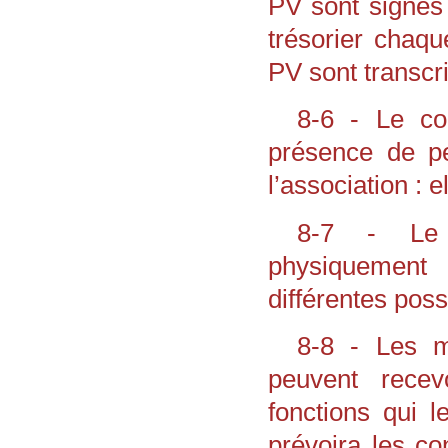
PV sont signés 
trésorier chaque
PV sont transcri
8-6 - Le con
présence de pe
l’association : e
8-7 - Le c
physiquement o
différentes possi
8-8 - Les m
peuvent recev
fonctions qui l
prévoira les c