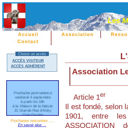
Les M
Accueil
Association
Resso
Contact
L
Choisir un accès
ACCÈS VISITEUR
ACCÈS ADHÉRENT
Association L
Prochaine permanence
vendredi 4 septembre
er
Article 1
à partir de 18h
à la Maison de la Nature
Il est fondé, selon 
21 Grande Rue d'Aléry
Cran Gevrier
1901, entre le
Entrée gratuite
Prochaines rencontres ....
---
ASSOCIATION d
En savoir plus ...
Les Marmottes de Savoie