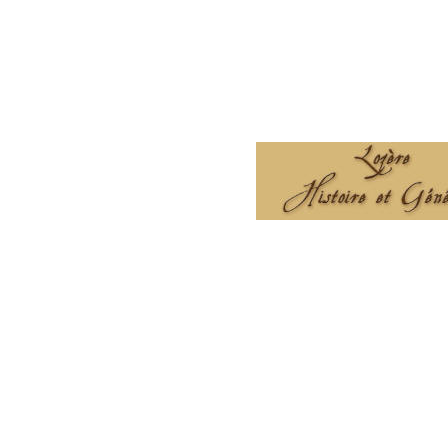
la généalogie
---
Conférence aux Archives
départementales de Haute-
Savoie
par Madame Hélène Maurin,
directrice des ADHS,
le vendredi 25 septembre 2026
à 18h30 :
Intelligence artificielle et
Archives :
1ères pistes"
---
Assemblée générale
à Cran-Gevrier
le samedi 26 septembre 2026