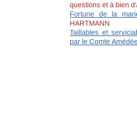
Entrée gratuite
questions et à bien d
---
Les Marmottes de Savoie
Fortune de la mar
seront présentes
HARTMANN
les 5 et 6 septembre 2026 au
20ème anniversaire de G2HJ
Taillables et servic
à Prémanon
le 14 novembre 2026 au Forum
par le Comte Amédée
Géné@2026
Des racines pour créer l’avenir
organisé à Pierrefitte-sur-Seine
par l'association Les Jeunes et
la généalogie
---
Conférence aux Archives
départementales de Haute-
Savoie
par Madame Hélène Maurin,
directrice des ADHS,
le vendredi 25 septembre 2026
à 18h30 :
Intelligence artificielle et
Archives :
1ères pistes"
---
Assemblée générale
à Cran-Gevrier
le samedi 26 septembre 2026