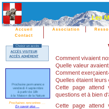
Les M
Accueil
Association
Resso
Contact
Choisir un accès
ACCÈS VISITEUR
ACCÈS ADHÉRENT
Comment vivaient nos 
Quelle valeur avaient
Comment exerçaient-i
Quelles étaient leurs 
Prochaine permanence
Cette page attend 
vendredi 4 septembre
à partir de 18h
questions et à bien d'
à la Maison de la Nature
21 Grande Rue d'Aléry
Cran Gevrier
Prochaines rencontres ....
Cette page attend 
En savoir plus ...