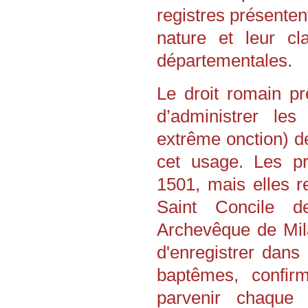
Les Marmottes de Savoie
registres présentent
seront présentes
nature et leur c
les 5 et 6 septembre 2026 au
20ème anniversaire de G2HJ
départementales.
à Prémanon
le 14 novembre 2026 au Forum
Géné@2026
Des racines pour créer l’avenir
Le droit romain pr
organisé à Pierrefitte-sur-Seine
par l'association Les Jeunes et
d’administrer le
la généalogie
---
extrême onction) d
Conférence aux Archives
départementales de Haute-
cet usage. Les pr
Savoie
par Madame Hélène Maurin,
1501, mais elles re
directrice des ADHS,
le vendredi 25 septembre 2026
à 18h30 :
Saint Concile 
Intelligence artificielle et
Archives :
Archevêque de Mil
1ères pistes"
---
d'enregistrer dans
Assemblée générale
baptêmes, confirm
à Cran-Gevrier
le samedi 26 septembre 2026
parvenir chaque